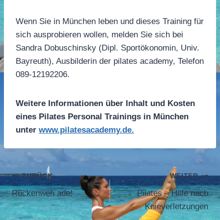
Wenn Sie in München leben und dieses Training für
sich ausprobieren wollen, melden Sie sich bei
Sandra Dobuschinsky (Dipl. Sportökonomin, Univ.
Bayreuth), Ausbilderin der pilates academy, Telefon
089-12192206.
Weitere Informationen über Inhalt und Kosten
eines Pilates Personal Trainings in München
unter
www.pilatesacademy.de.
Beitragsnavigation
ZURÜCK
WEITER
Rückenweh ade!
Pilates – Hilfe nach
Knieverletzungen