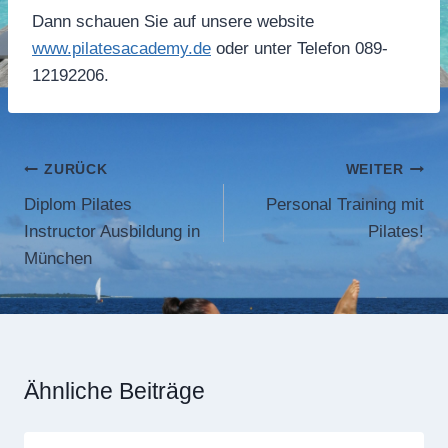
Dann schauen Sie auf unsere website
www.pilatesacademy.de
oder unter Telefon 089-
12192206.
Beitragsnavigation
ZURÜCK
WEITER
Diplom Pilates
Personal Training mit
Instructor Ausbildung in
Pilates!
München
Ähnliche Beiträge