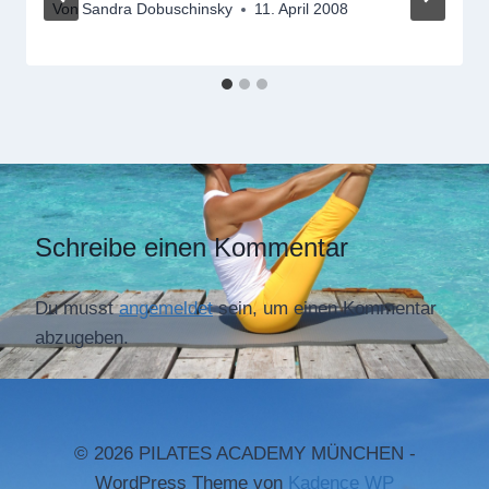
Von
Sandra Dobuschinsky
11. April 2008
Schreibe einen Kommentar
Du musst
angemeldet
sein, um einen Kommentar
abzugeben.
© 2026 PILATES ACADEMY MÜNCHEN -
WordPress Theme von
Kadence WP