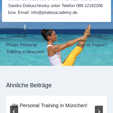
Sandra Dobuschinsky unter Telefon 089-12192206
bzw. Email: info@pilatesacademy.de.
Beitragsnavigation
ZURÜCK
WEITER
Pilates Personal
Was ist Pilates?
Training in München
Ähnliche Beiträge
Ihr Personal Training in München!