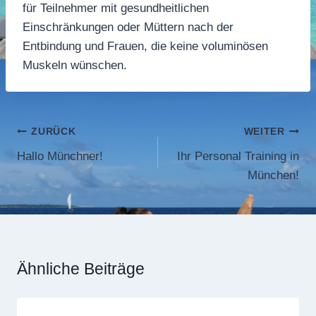
für Teilnehmer mit gesundheitlichen
Einschränkungen oder Müttern nach der
Entbindung und Frauen, die keine voluminösen
Muskeln wünschen.
Beitragsnavigation
ZURÜCK
WEITER
Hallo Münchner!
Ihr Personal Training in
München!
Ähnliche Beiträge